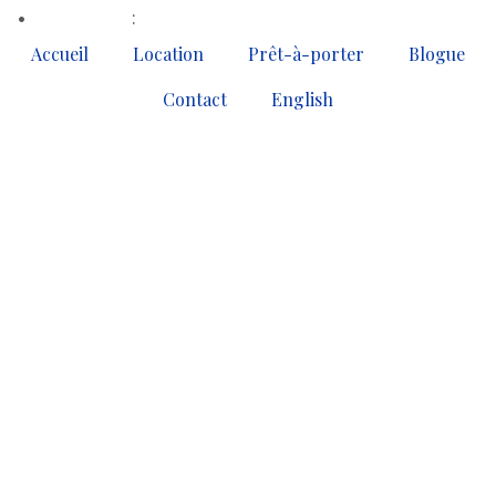
35
514-379-4330
•
MONTRÉAL
:
Accueil
Location
Prêt-à-porter
Blogue
Contact
English