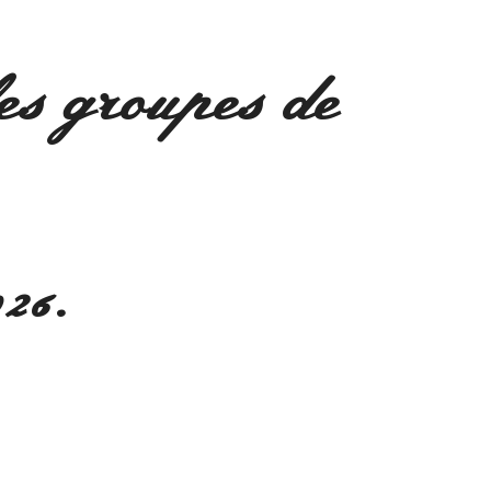
es groupes de
26.