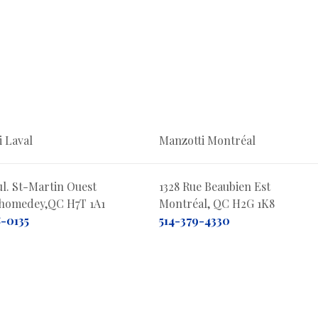
i Laval
Manzotti Montréal
ul. St-Martin Ouest
1328 Rue Beaubien Est
Chomedey,QC H7T 1A1
Montréal, QC H2G 1K8
-0135
514-379-4330