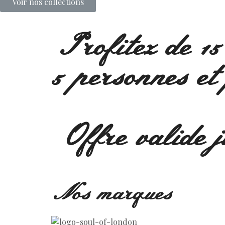
Voir nos collections
Profitez de 15
5 personnes et
Offre valide j
Nos marques